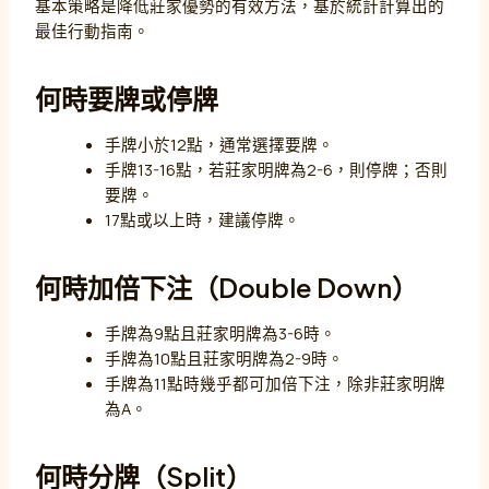
基本策略是降低莊家優勢的有效方法，基於統計計算出的
最佳行動指南。
何時要牌或停牌
手牌小於12點，通常選擇要牌。
手牌13-16點，若莊家明牌為2-6，則停牌；否則
要牌。
17點或以上時，建議停牌。
何時加倍下注（Double Down）
手牌為9點且莊家明牌為3-6時。
手牌為10點且莊家明牌為2-9時。
手牌為11點時幾乎都可加倍下注，除非莊家明牌
為A。
何時分牌（Split）